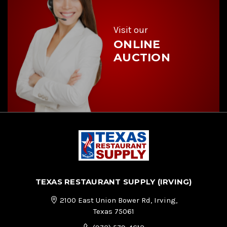
e
s
s
Visit our
ONLINE
AUCTION
TEXAS RESTAURANT SUPPLY (IRVING)
2100 East Union Bower Rd, Irving,
Texas 75061