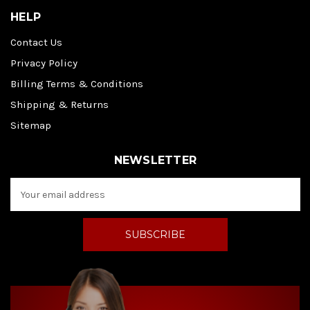
HELP
Contact Us
Privacy Policy
Billing Terms & Conditions
Shipping & Returns
Sitemap
NEWSLETTER
E
m
a
i
l
A
d
d
r