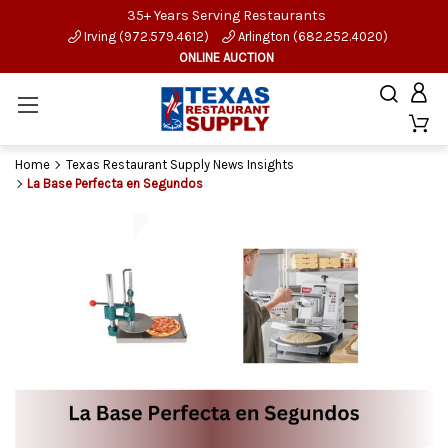
35+ Years Serving Restaurants
Irving (972.579.4612)
Arlington (682.252.4020)
ONLINE AUCTION
Home
Texas Restaurant Supply News Insights
La Base Perfecta en Segundos