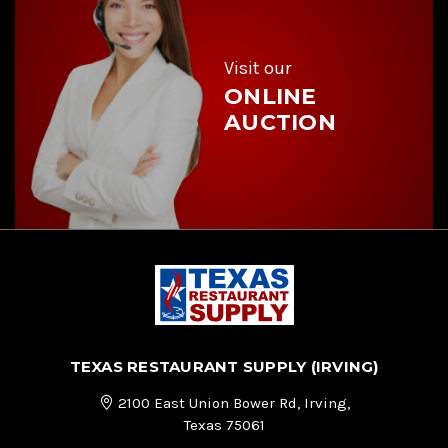
e
s
s
Visit our
ONLINE
AUCTION
TEXAS RESTAURANT SUPPLY (IRVING)
2100 East Union Bower Rd, Irving,
Texas 75061