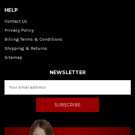
HELP
Contact Us
Privacy Policy
Billing Terms & Conditions
Shipping & Returns
Sitemap
NEWSLETTER
E
m
a
i
l
A
d
d
r