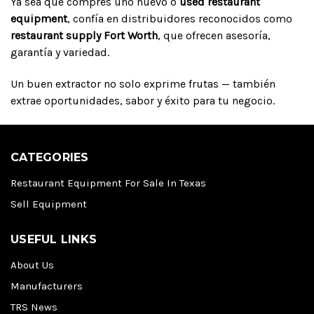
Ya sea que compres uno nuevo o
used restaurant
equipment
, confía en distribuidores reconocidos como
restaurant supply Fort Worth
, que ofrecen asesoría,
garantía y variedad.
Un buen extractor no solo exprime frutas — también
extrae oportunidades, sabor y éxito para tu negocio.
CATEGORIES
Restaurant Equipment For Sale In Texas
Sell Equipment
USEFUL LINKS
About Us
Manufacturers
TRS News