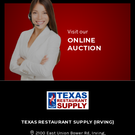
d
r
e
s
s
Visit our
ONLINE
AUCTION
TEXAS RESTAURANT SUPPLY (IRVING)
2100 East Union Bower Rd, Irving,