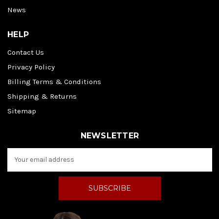
News
HELP
Contact Us
Privacy Policy
Billing Terms & Conditions
Shipping & Returns
Sitemap
NEWSLETTER
E
m
a
i
l
A
d