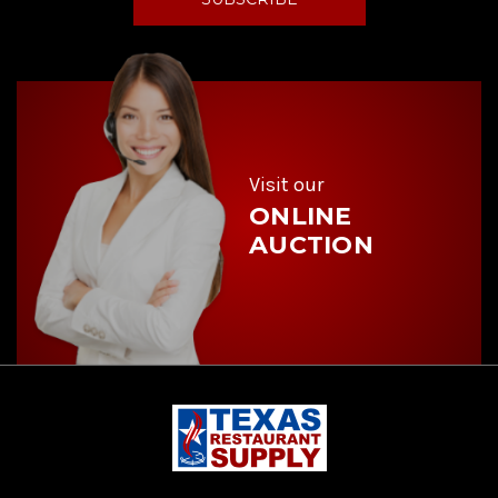
l
A
d
d
r
e
s
s
Visit our
ONLINE
AUCTION