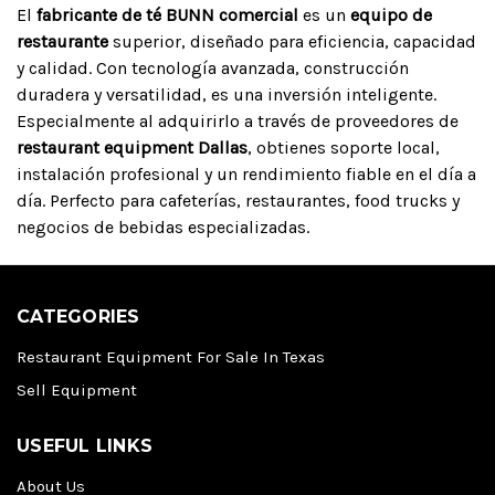
El
fabricante de té BUNN comercial
es un
equipo de
restaurante
superior, diseñado para eficiencia, capacidad
y calidad. Con tecnología avanzada, construcción
duradera y versatilidad, es una inversión inteligente.
Especialmente al adquirirlo a través de proveedores de
restaurant equipment Dallas
, obtienes soporte local,
instalación profesional y un rendimiento fiable en el día a
día. Perfecto para cafeterías, restaurantes, food trucks y
negocios de bebidas especializadas.
CATEGORIES
Restaurant Equipment For Sale In Texas
Sell Equipment
USEFUL LINKS
About Us