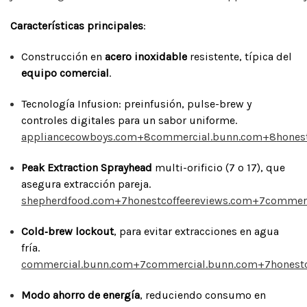
Características principales
:
Construcción en
acero inoxidable
resistente, típica del
equipo comercial
.
Tecnología Infusion: preinfusión, pulse-brew y
controles digitales para un sabor uniforme.
appliancecowboys.com
+8
commercial.bunn.com
+8
hones
Peak Extraction Sprayhead
multi-orificio (7 o 17), que
asegura extracción pareja.
shepherdfood.com
+7
honestcoffeereviews.com
+7
commerc
Cold‑brew lockout
, para evitar extracciones en agua
fría.
commercial.bunn.com
+7
commercial.bunn.com
+7
honest
Modo ahorro de energía
, reduciendo consumo en