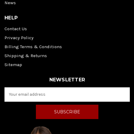
News
HELP
Contact Us
Privacy Policy
Billing Terms & Conditions
Shipping & Returns
Sitemap
NEWSLETTER
E
m
a
i
l
A
d