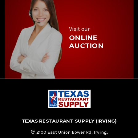
d
r
e
s
s
Visit our
ONLINE
AUCTION
TEXAS RESTAURANT SUPPLY (IRVING)
2100 East Union Bower Rd, Irving,