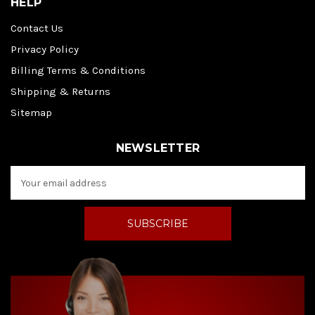
HELP
Contact Us
Privacy Policy
Billing Terms & Conditions
Shipping & Returns
Sitemap
NEWSLETTER
E
m
a
i
l
A
d
d
r
e