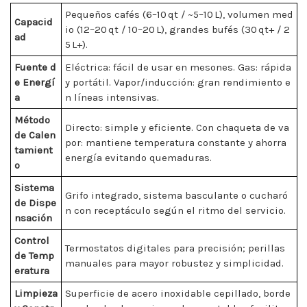
Pequeños cafés (6–10 qt / ~5–10 L), volumen med
Capacid
io (12–20 qt / 10–20 L), grandes bufés (30 qt+ / 2
ad
5 L+).
Fuente d
Eléctrica: fácil de usar en mesones. Gas: rápida
e Energí
y portátil. Vapor/inducción: gran rendimiento e
a
n líneas intensivas.
Método
Directo: simple y eficiente. Con chaqueta de va
de Calen
por: mantiene temperatura constante y ahorra
tamient
energía evitando quemaduras.
o
Sistema
Grifo integrado, sistema basculante o cucharó
de Dispe
n con receptáculo según el ritmo del servicio.
nsación
Control
Termostatos digitales para precisión; perillas
de Temp
manuales para mayor robustez y simplicidad.
eratura
Limpieza
Superficie de acero inoxidable cepillado, borde