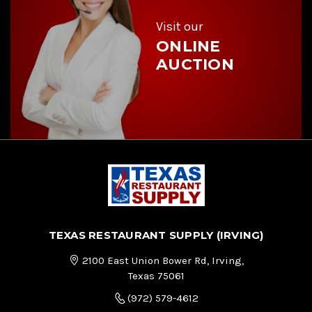
s
s
Visit our
ONLINE
AUCTION
TEXAS RESTAURANT SUPPLY (IRVING)
2100 East Union Bower Rd, Irving,
Texas 75061
(972) 579-4612