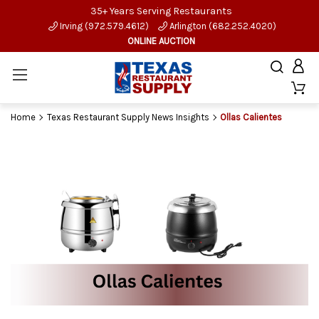
35+ Years Serving Restaurants
Irving (972.579.4612)
Arlington (682.252.4020)
ONLINE AUCTION
Home
Texas Restaurant Supply News Insights
Ollas Calientes