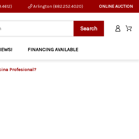
9.4612)
Arlington (682.252.4020)
ONLINE AUCTION
NEWS!
FINANCING AVAILABLE
cina Profesional?