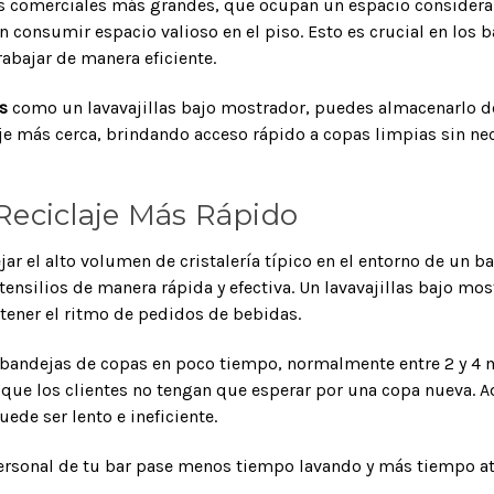
las comerciales más grandes, que ocupan un espacio considerab
n consumir espacio valioso en el piso. Esto es crucial en los 
rabajar de manera eficiente.
s
como un lavavajillas bajo mostrador, puedes almacenarlo d
e más cerca, brindando acceso rápido a copas limpias sin nece
 Reciclaje Más Rápido
r el alto volumen de cristalería típico en el entorno de un bar
tensilios de manera rápida y efectiva. Un lavavajillas bajo m
ntener el ritmo de pedidos de bebidas.
bandejas de copas en poco tiempo, normalmente entre 2 y 4 mi
 que los clientes no tengan que esperar por una copa nueva. 
ede ser lento e ineficiente.
personal de tu bar pase menos tiempo lavando y más tiempo ate