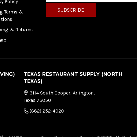
cy Policy
a
i
ng Terms &
l
itions
A
ping & Returns
d
d
map
r
e
s
s
VING)
TEXAS RESTAURANT SUPPLY (NORTH
TEXAS)
3114 South Cooper, Arlington,
Texas 75050
(682) 252-4020