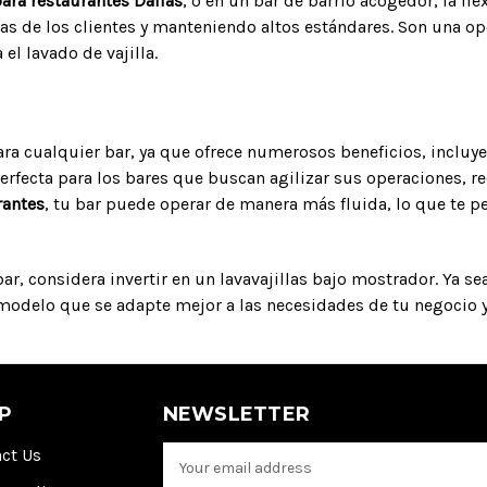
ara restaurantes Dallas
, o en un bar de barrio acogedor, la fl
 de los clientes y manteniendo altos estándares. Son una opc
el lavado de vajilla.
ara cualquier bar, ya que ofrece numerosos beneficios, incluy
perfecta para los bares que buscan agilizar sus operaciones, re
rantes
, tu bar puede operar de manera más fluida, lo que te p
u bar, considera invertir en un lavavajillas bajo mostrador. Ya
 modelo que se adapte mejor a las necesidades de tu negocio 
P
NEWSLETTER
ct Us
E
m