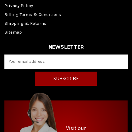
Privacy Policy
Billing Terms & Conditions
Shipping & Returns
Sitemap
NEWSLETTER
E
m
a
i
l
A
d
d
r
e
s
s
Visit our