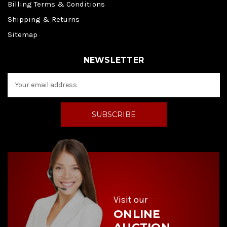
Billing Terms & Conditions
Shipping & Returns
Sitemap
NEWSLETTER
E
m
a
i
l
A
d
d
r
e
s
s
Visit our
ONLINE